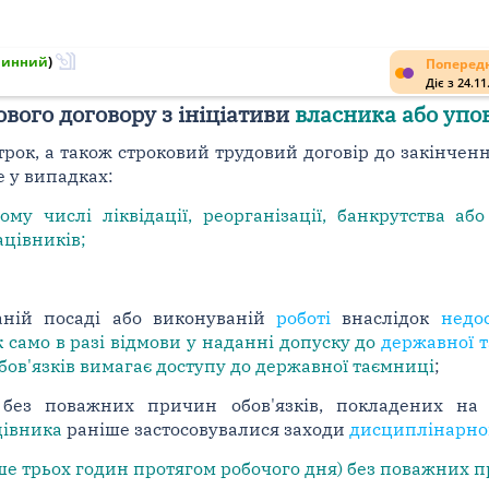
Чинний
)
Попередн
Діє з 24.11