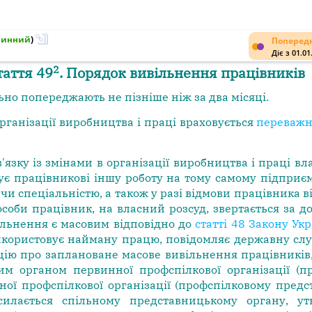
Чинний
)
Попередн
Діє з 01.01