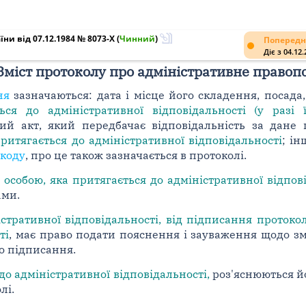
ни від 07.12.1984 № 8073-X
(
Чинний
)
Попередн
Діє з 04.12