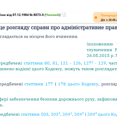
ни від 07.12.1984 № 8073-X
(
Чинний
)
Попередн
Діє з 28.08