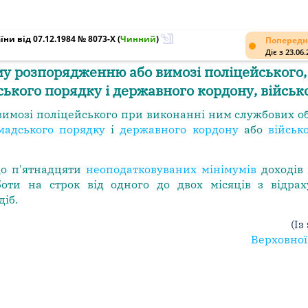
ни від 07.12.1984 № 8073-X
(
Чинний
)
Попередн
Діє з 23.06