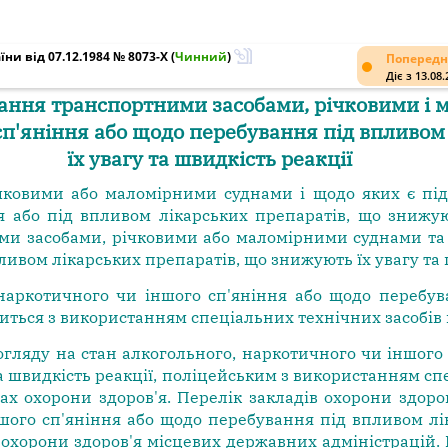
ни від 07.12.1984 № 8073-X
(
Чинний
)
Попередн
Діє з 13.08