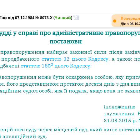
ни від 07.12.1984 № 8073-X
(
Чинний
)
Попередн
Діє з 06.10