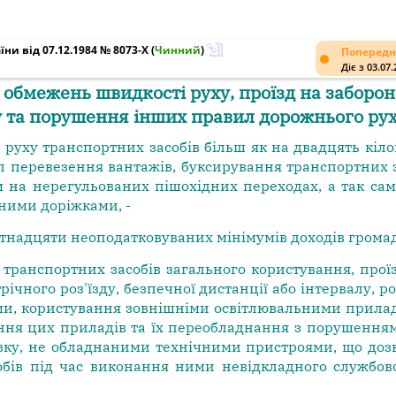
ни від 07.12.1984 № 8073-X
(
Чинний
)
Попередн
Діє з 03.07