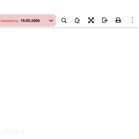
 чинність
19.05.2006
робочої