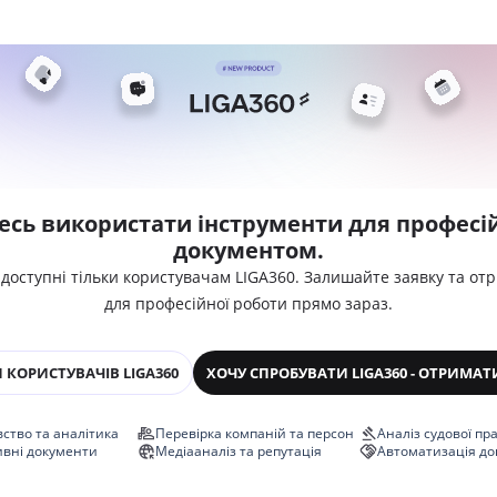
есь використати інструменти для професій
документом.
 доступні тільки користувачам LIGA360. Залишайте заявку та от
для професійної роботи прямо зараз.
 КОРИСТУВАЧІВ LIGA360
ХОЧУ СПРОБУВАТИ LIGA360 - ОТРИМАТ
ство та аналітика
Перевірка компаній та персон
Аналіз судової пр
ивні документи
Медіааналіз та репутація
Автоматизація до