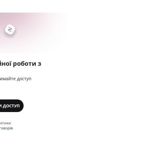
ної роботи з
римайте доступ
И ДОСТУП
актики
говорів