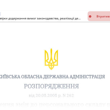
Втратив
Про внесення змін до персонального складу робочої групи з перевірки додержання вимог законодавства, реалізації державної політики у сфері регулювання земельних відносин, використання та охорони земель у Київській області
КИЇВСЬКА ОБЛАСНА ДЕРЖАВНА АДМІНІСТРАЦІЯ
РОЗПОРЯДЖЕННЯ
від 20.05.2005 р. N 262
ення змін до персонального складу 