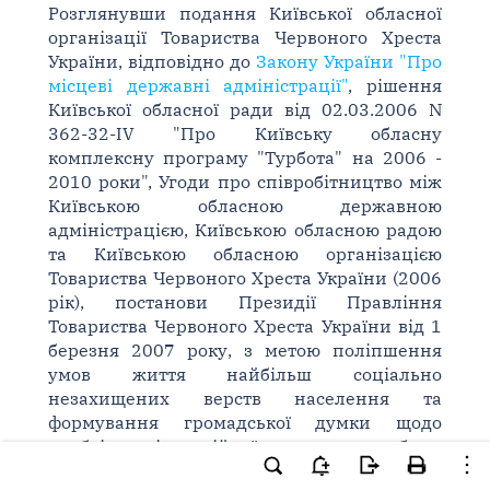
Розглянувши подання Київської обласної
організації Товариства Червоного Хреста
України, відповідно до
Закону України "Про
місцеві державні адміністрації"
, рішення
Київської обласної ради від 02.03.2006 N
362-32-IV "Про Київську обласну
комплексну програму "Турбота" на 2006 -
2010 роки", Угоди про співробітництво між
Київською обласною державною
адміністрацією, Київською обласною радою
та Київською обласною організацією
Товариства Червоного Хреста України (2006
рік), постанови Президії Правління
Товариства Червоного Хреста України від 1
березня 2007 року, з метою поліпшення
умов життя найбільш соціально
незахищених верств населення та
формування громадської думки щодо
необхідності постійної уваги до проблем
інвалідів, людей похилого віку, хворих на