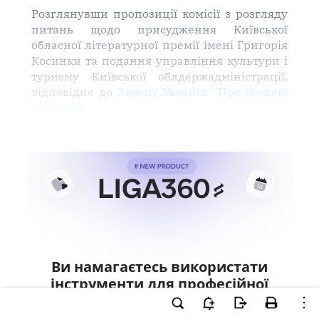
Розглянувши пропозиції комісії з розгляду
питань щодо присудження Київської
обласної літературної премії імені Григорія
Косинки та подання управління культури і
туризму Київської облдержадміністрації,
відповідно до
Закону України "Про місцеві
державні
Ви намагаєтесь використати
інструменти для професійної
роботи з документом.
Ці можливості доступні тільки користувачам