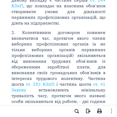
даному випадку є частина перша
ст. 249
КЗпП
, що покладає на власника обов'язок
створювати умови для діяльності
первинних профспілкових організацій, що
діють на підприємстві.
2. Колективним договором повинен
визначатися час, протягом якого члени
виборних профспілкових органів (а не
тільки виборних органів первинних
профспілкових організацій) звільняються
від виконання трудових обов'язків із
збереженням заробітної плати, для
виконання своїх громадських обов'язків в
інтересах трудового колективу. Частина
шоста
ст. 252 КЗпП
і частина шоста
ст. 41
Закону
встановлюють мінімальну
тривалість часу, протягом якого названі
особи звільняються від роботи, - дві години
на тиждень.
3. Зміна умов трудового договору, оплати