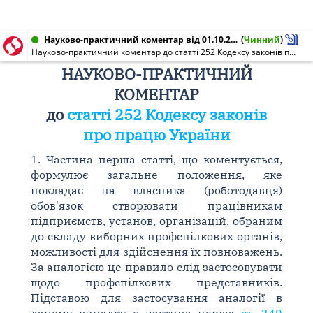
Науково-практичний коментар від 01.10.2007
(
Чинний
)
Науково-практичний коментар до статті 252 Кодексу законів про працю України
НАУКОВО-ПРАКТИЧНИЙ
КОМЕНТАР
до
статті 252 Кодексу законів
про працю України
1. Частина перша статті, що коментується,
формулює загальне положення, яке
покладає на власника (роботодавця)
обов'язок створювати працівникам
підприємств, установ, організацій, обраним
до складу виборних профспілкових органів,
можливості для здійснення їх повноважень.
За аналогією це правило слід застосовувати
щодо профспілкових представників.
Підставою для застосування аналогії в