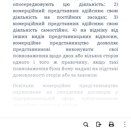
опосередковують цю діяльність; 2)
комерційний представник здійснює свою
діяльність на постійних засадах; 3)
комерційний представник здійснює свою
діяльність самостійно; 4) на відміну від
інших видів представницьких відносин,
комерційне представництво дозволяє
представникові виконувати свої
повноваження щодо двох або кількох сторін
одного і того ж правочину, якщо такі
повноваження були йому надані на підставі
домовленості сторін або за законом.
Оскільки комерційне представництво
спрямоване на укладення договорів у
підприємницькій сфері, представником
може бути лише той суб'єкт,