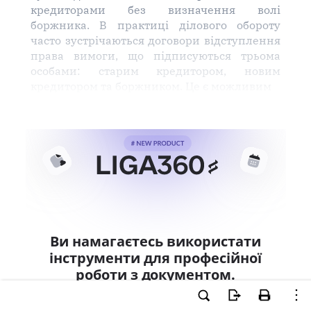
кредиторами без визначення волі
боржника. В практиці ділового обороту
часто зустрічаються договори відступлення
права вимоги, що підписуються трьома
особами: старим кредитором, новим
кредитором та боржником. Це є можливим
Ви намагаєтесь використати
інструменти для професійної
роботи з документом.
Ці можливості доступні тільки користувачам
LIGA360. Залишайте заявку та отримайте