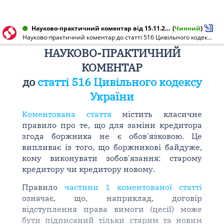
Науково-практичний коментар від 15.11.2007
(
Чинний
)
Науково-практичний коментар до статті 516 Цивільного кодексу України
НАУКОВО-ПРАКТИЧНИЙ
КОМЕНТАР
до
статті 516 Цивільного кодексу
України
Коментована стаття
містить класичне
правило про те, що для заміни кредитора
згода боржника не є обов'язковою. Це
випливає із того, що боржникові байдуже,
кому виконувати зобов'язання: старому
кредитору чи кредитору новому.
Правило
частини 1 коментованої статті
означає, що, наприклад, договір
відступлення права вимоги (цесії) може
бути підписаний тільки старим та новим