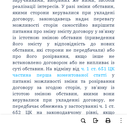
заручниками, вибраних же ними, засобів
реалізації інтересів. У разі зміни обставин,
якими сторони керувалися при укладені
договору, законодавець надає перевагу
можливості сторін самостійно вирішити
питання про зміну змісту договору у зв'язку
із істотною зміною обставин (приведення
його змісту у відповідність до нових
обставин, які сторони не передбачали) або
про його розірвання, якщо інше не
встановлено договором або не випливає із
суті обставин. На відміну від
ч. 1 ст. 651 ЦК
частина перша коментованої статті
у
питанні можливості зміни та розірвання
договору за згодою сторін, у зв'язку із
істотою зміною обставин, якими вони
керувалися при укладенні договору, не
передбачає обмежень у застосуванні ч. 1 ст.
652 ЦК на законодавчому рівні, якщо
сторони домовилися про його розірвання.
Іншими словами, відповідно до положень ч.