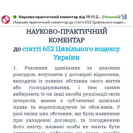
Науково-практичний коментар від 15.11.2007
(
Чинний
)
Науково-практичний коментар до статті 652 Цивільного кодексу України
НАУКОВО-ПРАКТИЧНИЙ
КОМЕНТАР
до
статті 652 Цивільного кодексу
України
1. Учасники цивільних за власним
розсудом, вступають у договірні відносини,
виходячи із певних обставин свого життя
або господарювання, і тим самим
вибирають ті чи інші засоби реалізації своїх
інтересів, якими є суб'єктивні цивільні
права та кореспондуючи їм обов'язків. У
разі зміни цих обставин, що були наявними
при укладенні договору, та погодженню
його змісту, названі особи не мають бути