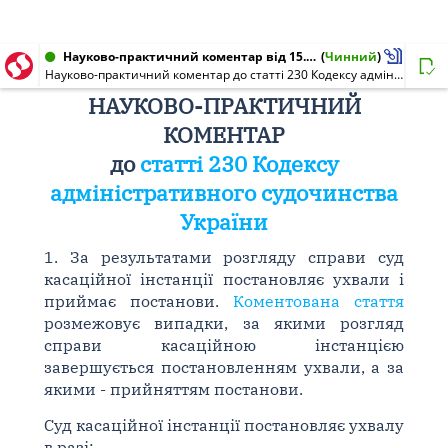
Науково-практичний коментар від 15.10.2008
(
Чинний
)
Науково-практичний коментар до статті 230 Кодексу адміністративного судочинства України
НАУКОВО-ПРАКТИЧНИЙ
КОМЕНТАР
до
статті 230 Кодексу
адміністративного судочинства
України
1. За результатами розгляду справи суд
касаційної інстанції постановляє ухвали і
приймає постанови.
Коментована стаття
розмежовує випадки, за якими розгляд
справи касаційною інстанцією
завершується постановленням ухвали, а за
якими - прийняттям постанови.
Суд касаційної інстанції постановляє ухвалу
в разі: