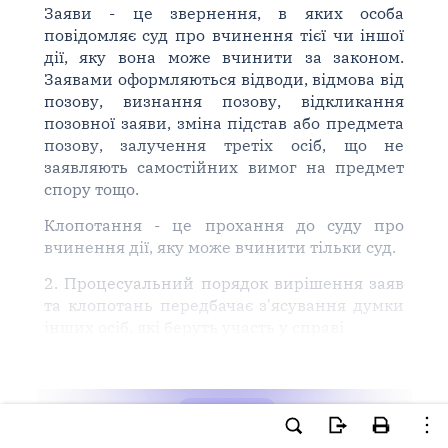
Заяви - це звернення, в яких особа
повідомляє суд про вчинення тієї чи іншої
дії, яку вона може вчинити за законом.
Заявами оформляються відводи, відмова від
позову, визнання позову, відкликання
позовної заяви, зміна підстав або предмета
позову, залучення третіх осіб, що не
заявляють самостійних вимог на предмет
спору тощо.
Клопотання - це прохання до суду про
вчинення дії, яку може вчинити тільки суд.
2. Процесуальний порядок вирішення заяв
та клопотань передбачає з'ясування думки
інших осіб, які беруть участь у справі