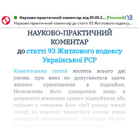
Науково-практичний коментар від 05.05.2009
(
Чинний
)
Науково-практичний коментар до статті 93 Житлового кодексу Української РСР
НАУКОВО-ПРАКТИЧНИЙ
КОМЕНТАР
до
статті 93 Житлового кодексу
Української РСР
Коментована стаття
містить всього дві
умови, при яких не допускається здача
жилого приміщення в піднайом.
Неможливе його укладення, якщо в
результаті вселення самого піднаймача або
спільно з членами його сім'ї розмір жилої
площі на кожного виявиться менше рівня
середньої забезпеченості громадян жилою
площею в даному населеному пункті.