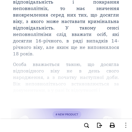
відповідальність і покарання
неповнолітніх, то має значення
виокремлення серед них тих, що досягли
віку, з якого може наставати кримінальна
відповідальність. У такому сенсі
неповнолітніми слід вважати осіб, які
досягли 16-річного, в ряді випадків 14-
річного віку, але яким ще не виповнилося
18 років.
Особа вважається такою, що досягла
відповідного віку не в день свого
народження, а з початку наступної доби.
Вік неповнолітнього встановлюється за
документами, а у разі їх відсутності і