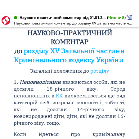
Науково-практичний коментар від 01.01.2009
(
Чинний
)
Науково-практичний коментар до розділу XV Загальної частини Кримінального кодексу України
НАУКОВО-ПРАКТИЧНИЙ
КОМЕНТАР
до
розділу XV Загальної частини
Кримінального кодексу України
Загальні положення до
розділу
1.
Неповнолітніми
вважаються особи, які не
досягли 18-річного віку. Серед
неповнолітніх в
КК
виокремлюється ще ряд
категорій осіб, зокрема: малолітні, тобто ті,
які не досягли 14-річного віку,
новонароджені діти, діти, які не досягли 16-
річного віку, тощо.
Коли йдеться про кримінальну