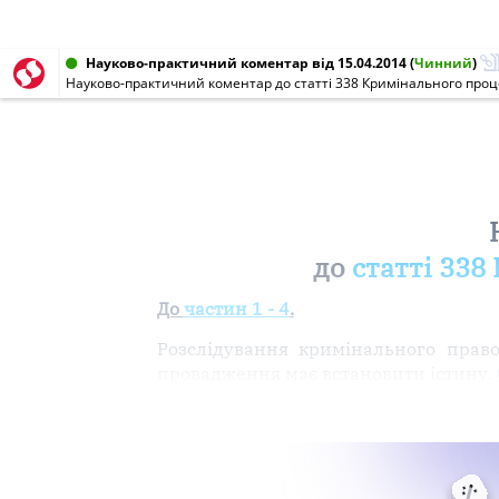
Науково-практичний коментар від 15.04.2014
(
Чинний
)
Науково-практичний коментар до статті 338 Кримінального проц
до
статті 338
До
частин 1 - 4
.
Розслідування кримінального право
провадження має встановити істину. С