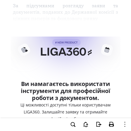
За підсумками розгляду заяви та
документів, поданих до Державної комісії з
цінних паперів та фондового ринку
Ви намагаєтесь використати
інструменти для професійної
роботи з документом.
Ці можливості доступні тільки користувачам
LIGA360. Залишайте заявку та отримайте
доступ для професійної роботи прямо зараз.