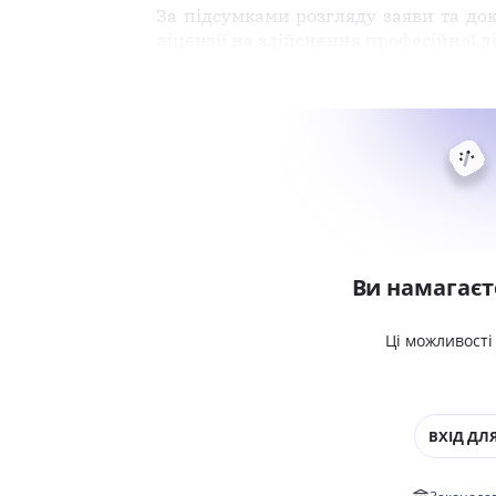
За підсумками розгляду заяви та док
ліцензії на здійснення професійної д
Ви намагаєт
Ці можливості
ВХІД ДЛЯ