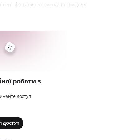
рів та фондового ринку на видачу
ної роботи з
римайте доступ
И ДОСТУП