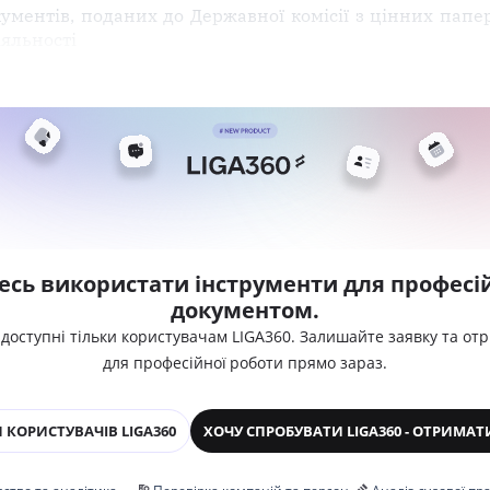
ументів, поданих до Державної комісії з цінних папе
іяльності
есь використати інструменти для професій
документом.
 доступні тільки користувачам LIGA360. Залишайте заявку та от
для професійної роботи прямо зараз.
 КОРИСТУВАЧІВ LIGA360
ХОЧУ СПРОБУВАТИ LIGA360 - ОТРИМАТ