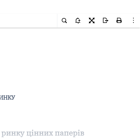
РИНКУ
а ринку цінних паперів