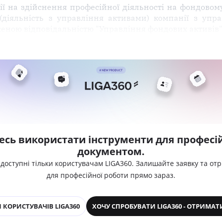
зії на здійснення професійної діяльності на фондовом
(діяльність з управління активами) компанії з упра
еною відповідальністю "Управління фондових активів"
есь використати інструменти для професій
документом.
 доступні тільки користувачам LIGA360. Залишайте заявку та от
для професійної роботи прямо зараз.
 КОРИСТУВАЧІВ LIGA360
ХОЧУ СПРОБУВАТИ LIGA360 - ОТРИМАТ