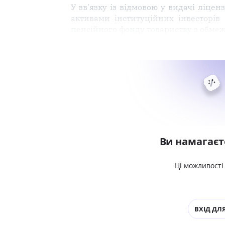
У зв'язку із відмовою у видачі ліцен
активами інституційних інвесторів 
пенсійного фонду товариству з обмеж
Ви намагаєт
Ці можливості
ВХІД ДЛЯ