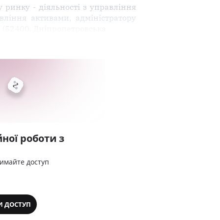
у ринку - діяльності з управління
вління активами, адміністратору
 (52400, Дніпропетровська
ної роботи з
римайте доступ
И ДОСТУП