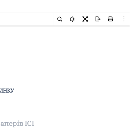
РИНКУ
перів ІСІ