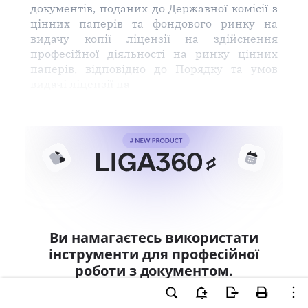
документів, поданих до Державної комісії з
цінних паперів та фондового ринку на
видачу копії ліцензії на здійснення
професійної діяльності на ринку цінних
паперів, відповідно до Порядку та умов
видачі ліцензії на
Ви намагаєтесь використати
інструменти для професійної
роботи з документом.
Ці можливості доступні тільки користувачам
LIGA360. Залишайте заявку та отримайте