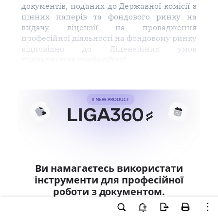
документів, поданих до Державної комісії з
цінних паперів та фондового ринку на
видачу ліцензії на провадження
професійної діяльності на фондовому ринку
відповідно до Ліцензійних умов
провадження професійної
Ви намагаєтесь використати
інструменти для професійної
роботи з документом.
Ці можливості доступні тільки користувачам
LIGA360. Залишайте заявку та отримайте