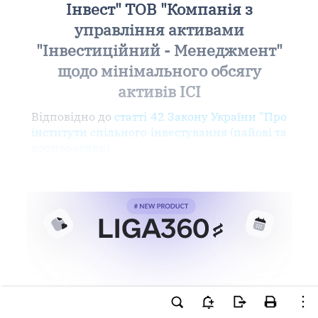
Інвест" ТОВ "Компанія з
управління активами
"Інвестиційний - Менеджмент"
щодо мінімального обсягу
активів ІСІ
Відповідно до
статті 42 Закону України "Про
інститути спільного інвестування (пайові та
корпоративні
Ви намагаєтесь використати