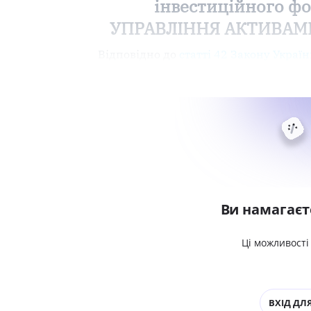
інвестиційного фо
УПРАВЛІННЯ АКТИВАМИ "
Відповідно до
статті 42 Закону Украї
Ви намагаєт
Ці можливості
ВХІД ДЛЯ