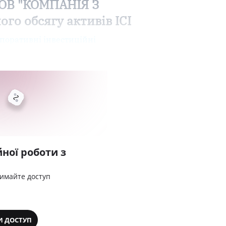
 ТОВ "КОМПАНІЯ З
о обсягу активів ІСІ
рпоративні інвестиційні
ної роботи з
римайте доступ
И ДОСТУП