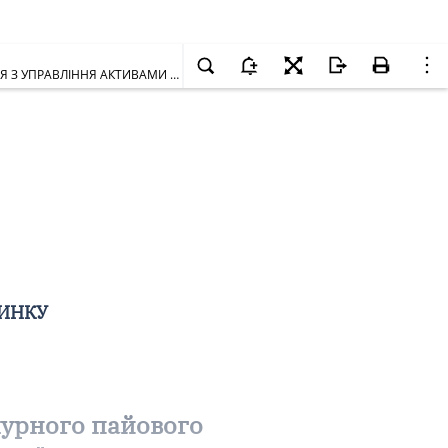
Про відповідність закритого недиверсифікованого венчурного пайового інвестиційного фонду "ФЕНІКС - венчурні інвестиції" ТОВ "КОМПАНІЯ З УПРАВЛІННЯ АКТИВАМИ "ФІНІНВЕСТ-ГРУП" щодо мінімального обсягу активів ІСІ
РИНКУ
чурного пайового