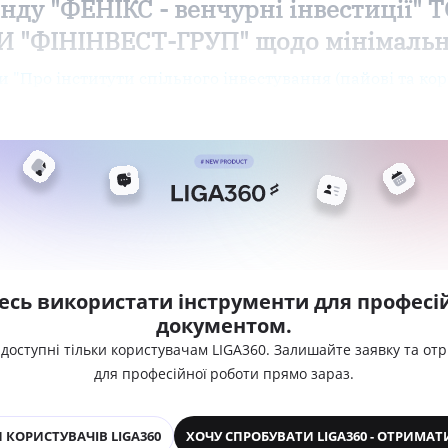
нду "ФЕНІКС - венчурні інвестиції"
ФІНІНВЕСТ-ГРУП" щодо мінімальног
ни "Про інститути спільного інвестування (пайові та ко
есь використати інструменти для професій
документом.
 доступні тільки користувачам LIGA360. Залишайте заявку та от
для професійної роботи прямо зараз.
 КОРИСТУВАЧІВ LIGA360
ХОЧУ СПРОБУВАТИ LIGA360 - ОТРИМАТ