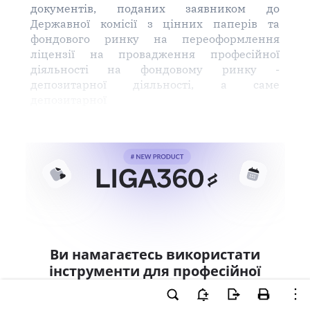
документів, поданих заявником до
Державної комісії з цінних паперів та
фондового ринку на переоформлення
ліцензії на провадження професійної
діяльності на фондовому ринку -
депозитарної діяльності, а саме
депозитарної
Ви намагаєтесь використати
інструменти для професійної
роботи з документом.
Ці можливості доступні тільки користувачам