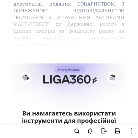
документів, поданих ТОВАРИСТВОМ З
ОБМЕЖЕНОЮ ВІДПОВІДАЛЬНІСТЮ
"КОМПАНІЯ З УПРАВЛІННЯ АКТИВАМИ
МАСТ-ІНВЕСТ" до Державної комісії з
цінних паперів та фондового ринку на
видачу ліцензії на провадження
професійної діяльності на
Ви намагаєтесь використати
інструменти для професійної
роботи з документом.
Ці можливості доступні тільки користувачам