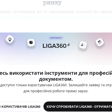
ринку
рядку зупинення дії та анулювання ліцензії на окрем
енням Державної комісії з цінних паперів та фондового
есь використати інструменти для професій
документом.
 доступні тільки користувачам LIGA360. Залишайте заявку та от
для професійної роботи прямо зараз.
 КОРИСТУВАЧІВ LIGA360
ХОЧУ СПРОБУВАТИ LIGA360 - ОТРИМАТ