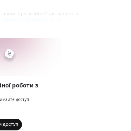
і види професійної діяльності на
 ринку 23.06.2006 р. за N
ної роботи з
римайте доступ
И ДОСТУП