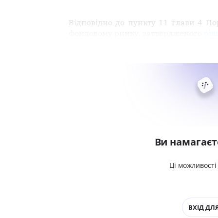
Відповідно до пункту 11 глави 4 По
фондовому ринку, затвердженого
ріш
Ви намагаєт
Ці можливості
ВХІД ДЛЯ