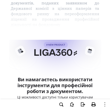
документів, поданих заявником до
Державної комісії з цінних паперів та
фондового ринку на переоформлення
ліцензії на провадження професійної
діяльності на фондовому
Ви намагаєтесь використати
інструменти для професійної
роботи з документом.
Ці можливості доступні тільки користувачам
LIGA360. Залишайте заявку та отримайте
доступ для професійної роботи прямо зараз.