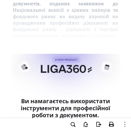
документів, поданих заявником до
Національної комісії з цінних паперів та
фондового ринку на видачу ліцензій на
провадження професійної діяльності на
фондовому ринку - діяльності з торгівлі
цінними паперами, відповідно до Порядку
Ви намагаєтесь використати
інструменти для професійної
роботи з документом.
Ці можливості доступні тільки користувачам
LIGA360. Залишайте заявку та отримайте