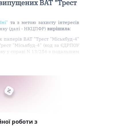
 випущених ВАТ "Трест
їні"
та з метою захисту інтересів
инку (далі - НКЦПФР)
вирішила
:
х паперів ВАТ "Трест "Міськбуд-4"
рест "Міськбуд-4" (код за ЄДРПОУ
ку у справі N 13/256 з подальшим
ної роботи з