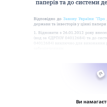
паперів та до системи д
Відповідно до
Закону України "Про 
держави та інвесторів у цінні папери
1. Відновити з 26.01.2012 року внес
(код за ЄДРПОУ 04012684) та до сист
04012684) виключно для виконання рі
забезпеченням
Ви намагаєт