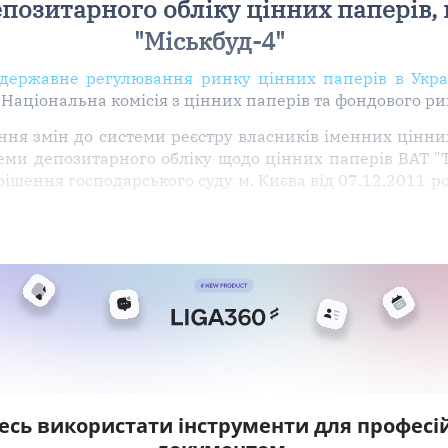
епозитарного обліку цінних паперів,
"Міськбуд-4"
державне регулювання ринку цінних паперів в Укра
 Національна комісія з цінних паперів та фондового р
ення змін до системи реєстру власників іменних цінни
еми депозитарного обліку щодо цінних паперів ВАТ "Т
шення господарського суду м. Києва від 07.12.2011 ро
есь використати інструменти для професій