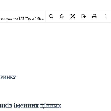
Щодо відновлення внесення змін до системи реєстру власників іменних цінних паперів та до системи депозитарного обліку цінних паперів, випущених ВАТ "Трест "Міськбуд-4"
 РИНКУ
иків іменних цінних