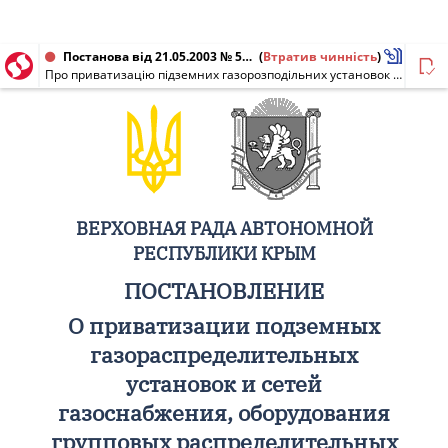
Постанова від 21.05.2003 № 560-3/03
(
Втратив чинність
)
Про приватизацію підземних газорозподільних установок і мереж газопостачання, обладнання групових розподільних пристроїв, що належать Автономній Республіці Крим, що не увійшли до статутного фонду ВАТ "Керчгаз" в процесі приватизації
ВЕРХОВНАЯ РАДА АВТОНОМНОЙ
РЕСПУБЛИКИ КРЫМ
ПОСТАНОВЛЕНИЕ
О приватизации подземных
газораспределительных
установок и сетей
газоснабжения, оборудования
групповых распределительных