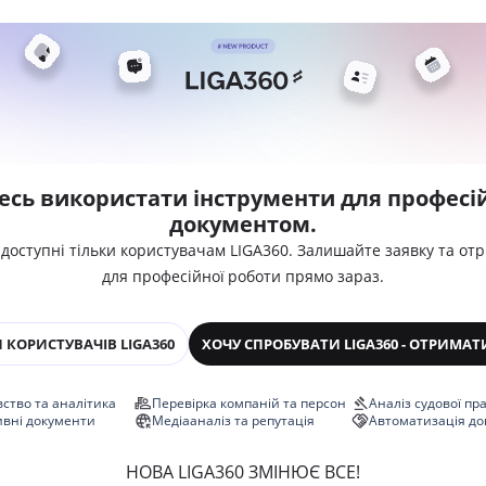
есь використати інструменти для професій
документом.
 доступні тільки користувачам LIGA360. Залишайте заявку та от
для професійної роботи прямо зараз.
 КОРИСТУВАЧІВ LIGA360
ХОЧУ СПРОБУВАТИ LIGA360 - ОТРИМАТ
ство та аналітика
Перевірка компаній та персон
Аналіз судової пр
ивні документи
Медіааналіз та репутація
Автоматизація до
НОВА LIGA360 ЗМІНЮЄ ВСЕ!