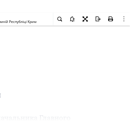
мній Республіці Крим
М
начальника Главного