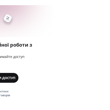
ної роботи з
римайте доступ
И ДОСТУП
актики
говорів