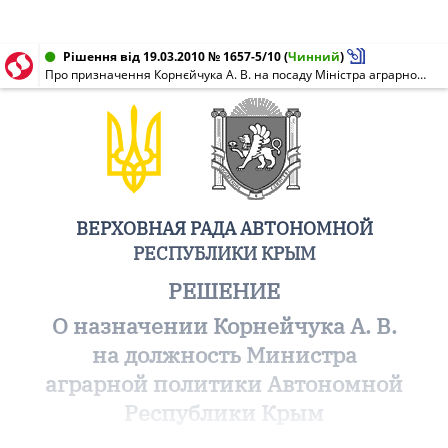
Рішення від 19.03.2010 № 1657-5/10
(
Чинний
)
Про призначення Корнєйчука А. В. на посаду Міністра аграрної політики Автономної Республіки Крим
ВЕРХОВНАЯ РАДА АВТОНОМНОЙ
РЕСПУБЛИКИ КРЫМ
РЕШЕНИЕ
О назначении Корнейчука А. В.
на должность Министра
аграрной политики Автономной
Республики Крым