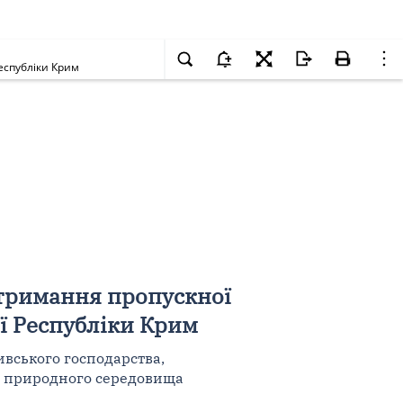
еспубліки Крим
отримання пропускної
ї Республіки Крим
ивського господарства,
о природного середовища