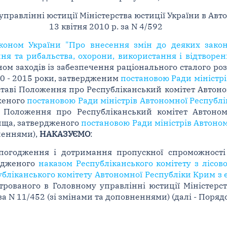
управлінні юстиції Міністерства юстиції України в Ав
13 квітня 2010 р. за N 4/592
коном України "Про внесення змін до деяких закон
я та рибальства, охорони, використання і відтворенн
ом заходів із забезпечення раціонального сталого ро
10 - 2015 роки, затвердженим
постановою Ради міністрі
дставі Положення про Республіканський комітет Автоно
женого
постановою Ради міністрів Автономної Республі
 Положення про Республіканський комітет Автоно
ища, затвердженого
постановою Ради міністрів Автоном
неннями),
НАКАЗУЄМО
:
погодження і дотримання пропускної спроможності 
ердженого
наказом Республіканського комітету з лісов
бліканського комітету Автономної Республіки Крим з е
строваного в Головному управлінні юстиції Міністерс
а N 11/452 (зі змінами та доповненнями) (далі - Порядок