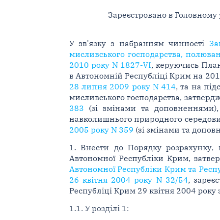
Зареєстровано в Головному 
У зв'язку з набранням чинності
За
мисливського господарства, полюванн
2010 року N 1827-VI
, керуючись План
в Автономній Республіці Крим на 20
28 липня 2009 року N 414
, та на пі
мисливського господарства, затверд
383
(зі змінами та доповненнями),
навколишнього природного середов
2005 року N 359
(зі змінами та допов
1. Внести до Порядку розрахунку, 
Автономної Республіки Крим, затв
Автономної Республіки Крим та Респу
26 квітня 2004 року N 32/54
, зареє
Республіці Крим 29 квітня 2004 року з
1.1. У розділі 1: