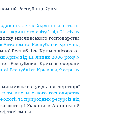
тономній Республіці Крим
одавчих актів України з питань
я тваринного світу" від 21 січня
звитку мисливського господарства
в Автономної Республіки Крим від
мної Республіки Крим з лісового і
ки Крим від 11 липня 2006 року N
мної Республіки Крим з охорони
ної Республіки Крим від 9 серпня
мисливських угідь на території
ого та мисливського господарства
кології та природних ресурсів від
тва юстиції України в Автономній
), такі зміни: