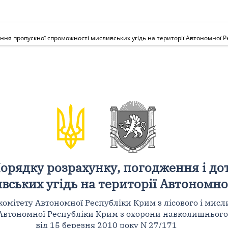
ння пропускної спроможності мисливських угідь на території Автономної Р
Порядку розрахунку, погодження і д
ських угідь на території Автономно
комітету Автономної Республіки Крим з лісового і мисл
 Автономної Республіки Крим з охорони навколишньог
від 15 березня 2010 року N 27/171