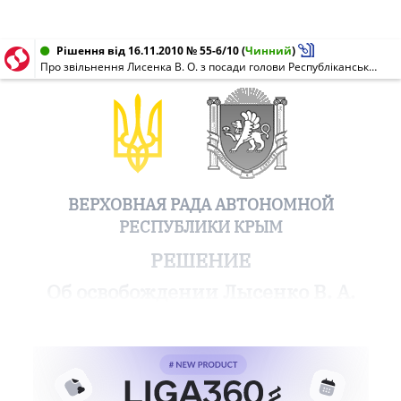
Рішення від 16.11.2010 № 55-6/10
(
Чинний
)
Про звільнення Лисенка В. О. з посади голови Республіканського комітету Автономної Республіки Крим з торгівлі та захисту прав споживачів
ВЕРХОВНАЯ РАДА АВТОНОМНОЙ
РЕСПУБЛИКИ КРЫМ
РЕШЕНИЕ
Об освобождении Лысенко В. А.