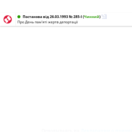
Постанова від 26.03.1993 № 285-I
(
Чинний
)
Про День пам'яті жертв депортації
Основываясь на
Декларации о призн