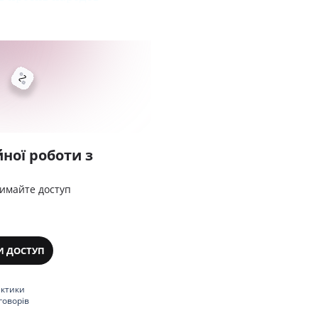
ної роботи з
римайте доступ
И ДОСТУП
актики
говорів