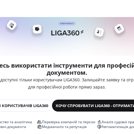
есь використати інструменти для професій
документом.
 доступні тільки користувачам LIGA360. Залишайте заявку та от
для професійної роботи прямо зараз.
 КОРИСТУВАЧІВ LIGA360
ХОЧУ СПРОБУВАТИ LIGA360 - ОТРИМАТ
ство та аналітика
Перевірка компаній та персон
Аналіз судової пр
ивні документи
Медіааналіз та репутація
Автоматизація до