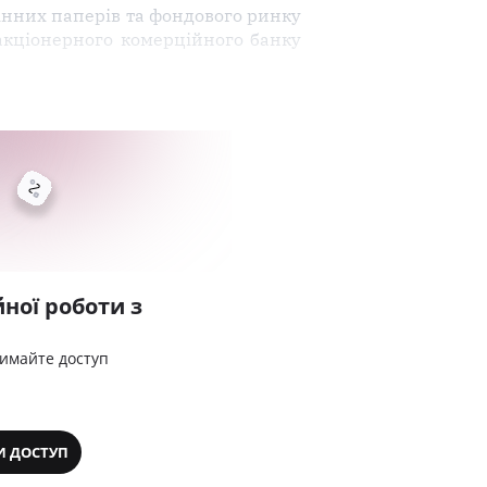
цінних паперів та фондового ринку
 акціонерного комерційного банку
ної роботи з
римайте доступ
И ДОСТУП