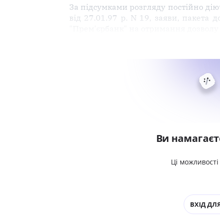
За підсумками розгляду постійно дію
від 27.01.97 р. N 19, заяви, пакета
"Прем'єрбанк" на отримання дозволу
Ви намагаєт
Ці можливості
ВХІД ДЛЯ