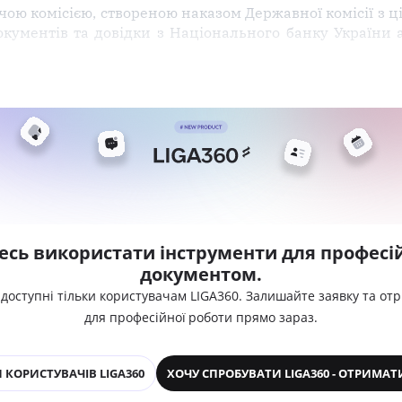
чою комісією, створеною наказом Державної комісії з 
 документів та довідки з Національного банку України
есь використати інструменти для професій
документом.
 доступні тільки користувачам LIGA360. Залишайте заявку та от
для професійної роботи прямо зараз.
 КОРИСТУВАЧІВ LIGA360
ХОЧУ СПРОБУВАТИ LIGA360 - ОТРИМАТ