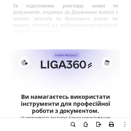
За підсумками розгляду заяви та
документів, поданих до Державної комісії з
цінних паперів та фондового ринку на
видачу ліцензії на здійснення професійної
діяльності на ринку
Ви намагаєтесь використати
інструменти для професійної
роботи з документом.
Ці можливості доступні тільки користувачам
LIGA360. Залишайте заявку та отримайте