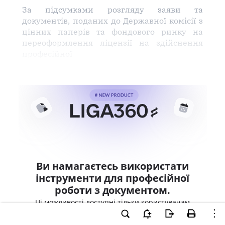
За підсумками розгляду заяви та
документів, поданих до Державної комісії з
цінних паперів та фондового ринку на
переоформлення ліцензії на здійснення
професійної
Ви намагаєтесь використати
інструменти для професійної
роботи з документом.
Ці можливості доступні тільки користувачам
LIGA360. Залишайте заявку та отримайте