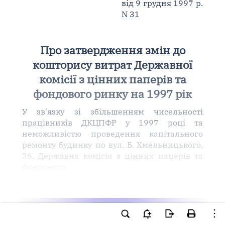
від 9 грудня 1997 р.
N 31
Про затвердження змін до
кошторису витрат Державної
комісії з цінних паперів та
фондового ринку на 1997 рік
У зв'язку зі збільшенням чисельності
працівників ДКЦПФР у 1997 році та
неможливістю проведення капітального
ремонту будинку по вул. Б. Хмельницького,
26, Державна комісія з цінних паперів та
фондового