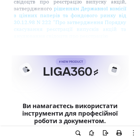
свідоцтв про реєстрацію випуску акцій,
затвердженого
рішенням Державної комісії
з цінних паперів та фондового ринку від
30.12.98 N 222 "Про затвердження Порядку
скасування реєстрації випусків акцій та
анулювання свідоцтв про реєстрацію
Ви намагаєтесь використати
інструменти для професійної
роботи з документом.
Ці можливості доступні тільки користувачам
LIGA360. Залишайте заявку та отримайте