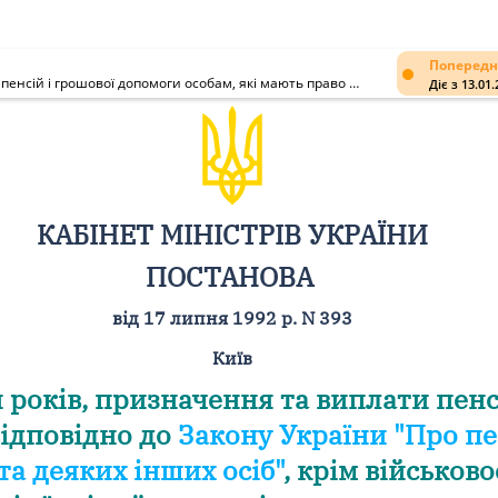
Попередн
Про порядок обчислення вислуги років, призначення та виплати пенсій і грошової допомоги особам, які мають право на пенсію відповідно до Закону України "Про пенсійне забезпечення осіб, звільнених з військової служби, та деяких інших осіб", крім військовослужбовців строкової служби і членів їх сімей та прирівняних до них осіб
Діє з 13.01