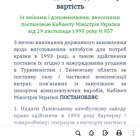
вартість
Із змінами і доповненнями, внесеними
постановою Кабінету Міністрів України
від 29 листопада 1995 року N 957
З метою виконання державного замовлення
щодо виготовлення автобусів для потреб
країни в 1993 році, а також здійснення
поставок їх згідно з міжурядовими угодами
в Туркменістан і Тюменську область за
поставку газу і часткової компенсації
витрат, пов'язаних із закупівлею за
імпортом комплектуючих виробів, Кабінет
Міністрів України
ПОСТАНОВЛЯЄ
:
1. Надати Львівському автобусному заводу
право здійснити в 1993 році бартерну /
товарообміну/ операцію з експорту магнію в
Угорщину в обсязі 1500 тонн у межах
галузевого державного замовлення