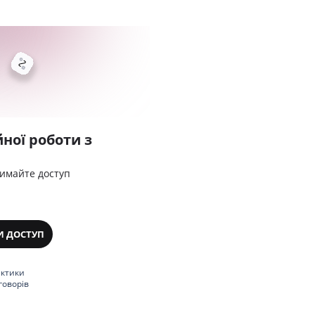
ної роботи з
римайте доступ
И ДОСТУП
актики
говорів