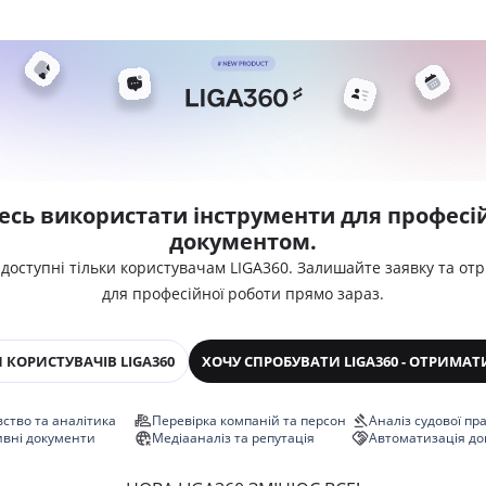
есь використати інструменти для професій
документом.
 доступні тільки користувачам LIGA360. Залишайте заявку та от
для професійної роботи прямо зараз.
 КОРИСТУВАЧІВ LIGA360
ХОЧУ СПРОБУВАТИ LIGA360 - ОТРИМАТ
ство та аналітика
Перевірка компаній та персон
Аналіз судової пр
ивні документи
Медіааналіз та репутація
Автоматизація до