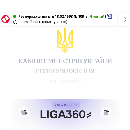
Розпорядження від 18.02.1993 № 109-р
(
Чинний
)
(Для службового користування)
КАБІНЕТ МІНІСТРІВ УКРАЇНИ
РОЗПОРЯДЖЕННЯ
від 18 лютого