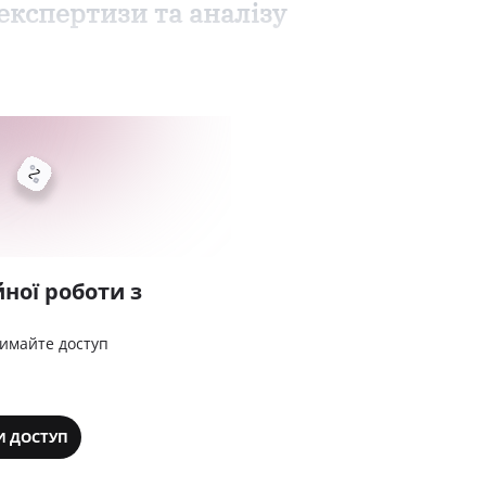
кспертизи та аналізу
ної роботи з
римайте доступ
И ДОСТУП