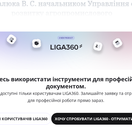
юка В. С. начальником Управління е
розвитку агропромислового
есь використати інструменти для професій
документом.
 доступні тільки користувачам LIGA360. Залишайте заявку та от
для професійної роботи прямо зараз.
 КОРИСТУВАЧІВ LIGA360
ХОЧУ СПРОБУВАТИ LIGA360 - ОТРИМАТ