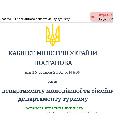
Втратив
 політики і Державного департаменту туризму
Не діє з 1